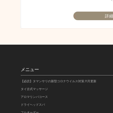
詳
メニュー
【必読】タマンサリの新型コロナウイルス対策.11月更新
タイ古式マッサージ
アロマリンパコース
ドライヘッドスパ
フルオーダー