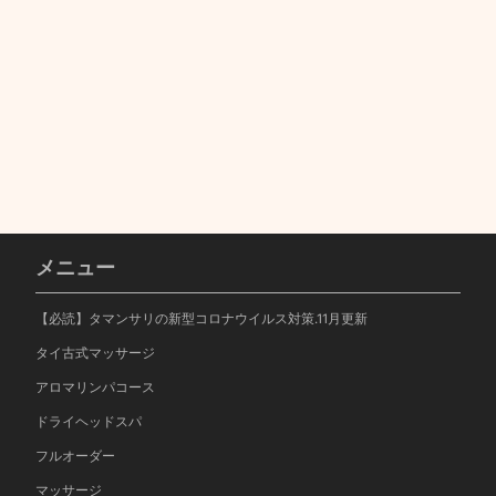
メニュー
【必読】タマンサリの新型コロナウイルス対策.11月更新
タイ古式マッサージ
アロマリンパコース
ドライヘッドスパ
フルオーダー
マッサージ