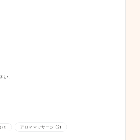
さい。
アロママッサージ
(2)
腰
(1)