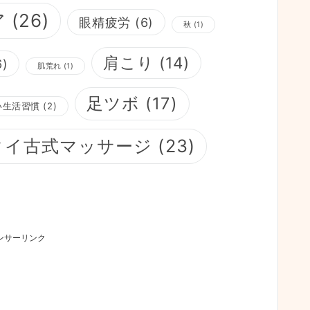
ア
(26)
眼精疲労
(6)
秋
(1)
肩こり
(14)
6)
肌荒れ
(1)
足ツボ
(17)
い生活習慣
(2)
タイ古式マッサージ
(23)
ンサーリンク