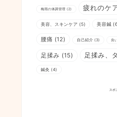
疲れのケ
梅雨の体調管理
(2)
美容鍼
(
美容、スキンケア
(5)
腰痛
(12)
自己紹介
(3)
良
足揉み、
足揉み
(15)
鍼灸
(4)
スポ