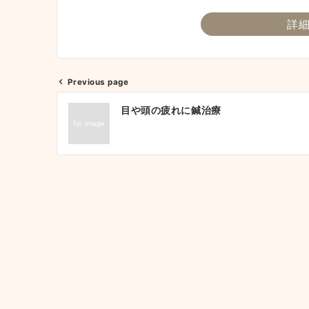
詳
Previous page
投
目や頭の疲れに鍼治療
稿
ナ
ビ
ゲ
ー
シ
ョ
ン